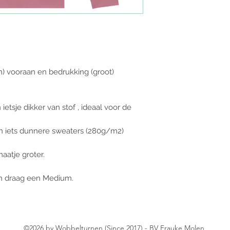
postpunt worde
n) vooraan en bedrukking (groot)
ietsje dikker van stof , ideaal voor de
zijn iets dunnere sweaters (280g/m2)
aatje groter.
 en draag een Medium.
©2026
by Wobbelturnen (Since 2017) - BV Frauke Molen