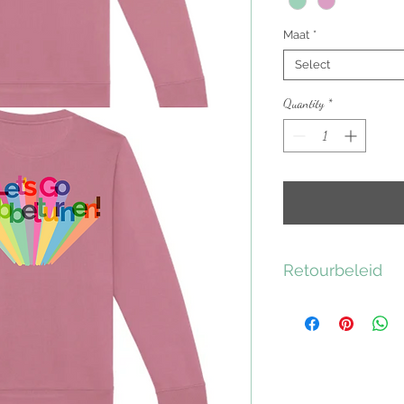
Maat
*
Select
Quantity
*
Retourbeleid
Retourneringen 
binnen de 7 da
bestelling. En d
de koper. Reto