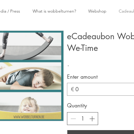
dia / Press
What is wobbelturnen?
Webshop
Cadeau
eCadeaubon Wobbe
We-Time
Enter amount
€
Quantity