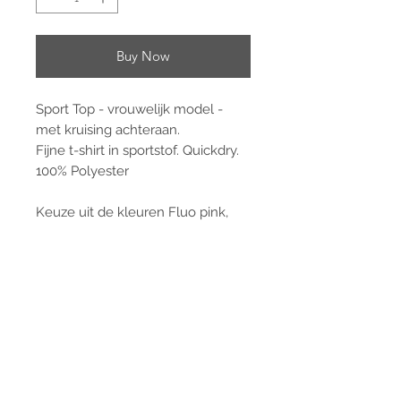
Buy Now
Sport Top - vrouwelijk model -
met kruising achteraan.
Fijne t-shirt in sportstof. Quickdry.
100% Polyester
Keuze uit de kleuren Fluo pink,
Navy (donkerblauw), zwart en wit.
OPGELET: Wit maat Large is op dit
moment niet op voorraad
Met bedrukking (groot) vooraan.
Ter info ik ben 1m75 en weeg 62kg
en draag een M.