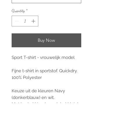
Quantity
*
Buy Now
Sport T-shirt - vrouwelijk model
Fijne t-shirt in sportstof. Quickdry.
100% Polyester
Keuze uit de kleuren Navy
(donkerblauw) en wit.
Met bedrukking (crew label klein)
vooraan en bedrukking (groot)
achteraan.