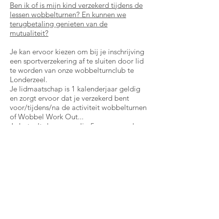
Ben ik of is mijn kind verzekerd tijdens de
lessen wobbelturnen? En kunnen we
terugbetaling genieten van de
mutualiteit?
Je kan ervoor kiezen om bij je inschrijving
een sportverzekering af te sluiten door lid
te worden van onze wobbelturnclub te
Londerzeel.
Je lidmaatschap is 1 kalenderjaar geldig
en zorgt ervoor dat je verzekerd bent
voor/tijdens/na de activiteit wobbelturnen
of Wobbel Work Out...
Je betaalt dan eenmalig 5 euro voor de
verzekering. Als je zou beslissen om
meerdere reeksen wobbelturnen te
boeken op een jaar, blijft het ook maar 5
euro.
Dankzij je lidmaatschap bij onze sportclub
kan je ook genieten van terugbetaling
door de mutualiteit van een deel van je
lesgeld.
Je lidmaatschap vervalt op het einde van