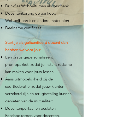
Drinkfles Wobbelturnen als geschenk
Docentenkorting op aankoop
Wobbelboards en andere materialen
Deelname certificaat
Start je als gelicentieerd docent dan
hebben we voor jou:
Een gratis gepersonaliseerd
promopakket, zodat je instant reclame
kan maken voor jouw lessen
Aansluitmogelijkheid bij de
sportfederatie, zodat jouw klanten
verzekerd zijn en terugbetaling kunnen
genieten van de mutualiteit
Docentenportaal en besloten
Facebookgroep voor docenten.