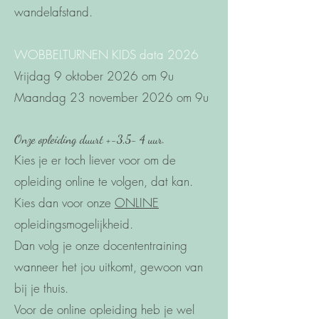
wandelafstand.
WOBBELTURNEN KIDS data
2026
Vrijdag 9 oktober 2026 om 9u
Maandag 23 november 2026 om 9u
Onze opleiding duurt +-3,5- 4 uur.
Kies je er toch liever voor om de
opleiding online te volgen, dat kan.
Kies dan voor onze
ONLINE
opleidingsmogelijkheid.
Dan volg je onze docententraining
wanneer het jou uitkomt, gewoon van
bij je thuis.
Voor de online opleiding heb je wel