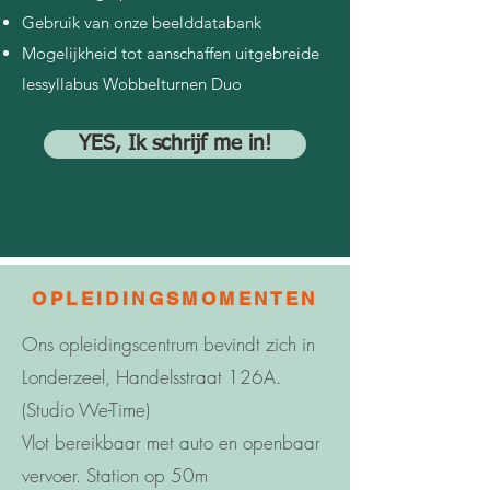
Gebruik van onze beelddatabank
Mogelijkheid tot aanschaffen uitgebreide
lessyllabus Wobbelturnen Duo
YES, Ik schrijf me in!
OPLEIDINGSMOMENTEN
Ons opleidingscentrum bevindt zich in
Londerzeel, Handelsstraat 126A.
(Studio We-Time)
Vlot bereikbaar met auto en openbaar
vervoer. Station op 50m