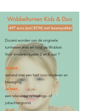
Wobbelturnen Kids & Duo
497 euro (excl BTW) met lessenpakket
Docent worden van dé originele
turnlessen met en rond de Wobbel.
Voor kinderen tussen 2 en 8 jaar ?
Jij bent...
iemand met een hart voor kinderen en
beweging.
Je hebt...
een relevantie opleidings- of
jobachtergrond.
Je wil...