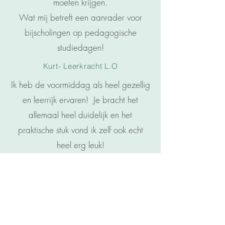
moeten krijgen.
Wat mij betreft een aanrader voor
bijscholingen op pedagogische
studiedagen!
Kurt- Leerkracht L.O
Ik heb de voormiddag als heel gezellig
en leerrijk ervaren! Je bracht het
allemaal heel duidelijk en het
praktische stuk vond ik zelf ook echt
heel erg leuk!
Je cursus was heel aangenaam om in te
kijken! Zo fijn dat je dit zo persoonlijk
maakt!
-
Gwen Peeters - Kinderyogadocent en