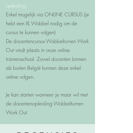
opleiding:
Enkel mogelijk via ONLINE CURSUS (je
hebt een XL Wobbel nodig om de
cursus te kunnen volgen)
De docentencursus Wobbelturnen Work
Out vindt plaats in onze online
trainersschool. Zowel docenten binnen
als buiten België kunnen deze enkel
online volgen.
Je kan starten wanneer je maar wil met
de docentenopleiding Wobbelturnen
Work Out