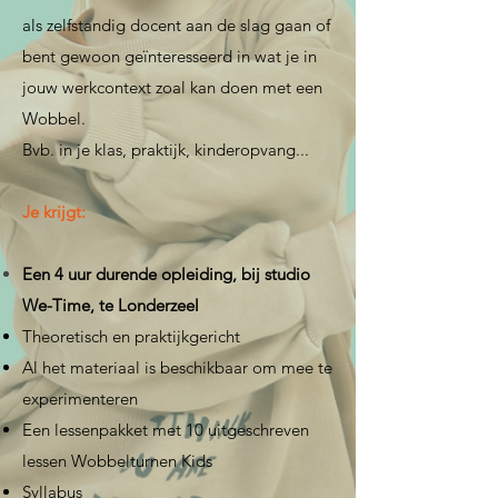
als zelfstandig docent aan de slag gaan of
bent gewoon geïnteresseerd in wat je in
jouw werkcontext zoal kan doen met een
Wobbel.
Bvb. in je klas, praktijk, kinderopvang...
Je krijgt:
Een 4 uur durende opleiding, bij studio
We-Time, te Londerzeel
Theoretisch en praktijkgericht
Al het materiaal is beschikbaar om mee te
experimenteren
Een lessenpakket met 10 uitgeschreven
lessen Wobbelturnen Kids
Syllabus