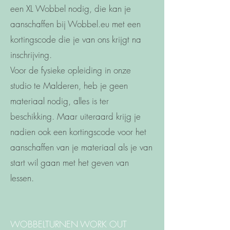
een XL Wobbel nodig, die kan je
aanschaffen bij Wobbel.eu met een
kortingscode die je van ons krijgt na
inschrijving.
Voor de fysieke opleiding in onze
studio te Malderen, heb je geen
materiaal nodig, alles is ter
beschikking. Maar uiteraard krijg je
nadien ook een kortingscode voor het
aanschaffen van je materiaal als je van
start wil gaan met het geven van
lessen.
WOBBELTURNEN WORK OUT